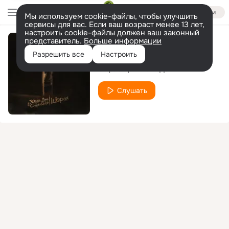
Войти
Мы используем cookie-файлы, чтобы улучшить
сервисы для вас. Если ваш возраст менее 13 лет,
настроить cookie-файлы должен ваш законный
представитель.
Больше информации
Далеко от рая
Разрешить все
Настроить
ChipaChip x Женя Дэп
Слушать