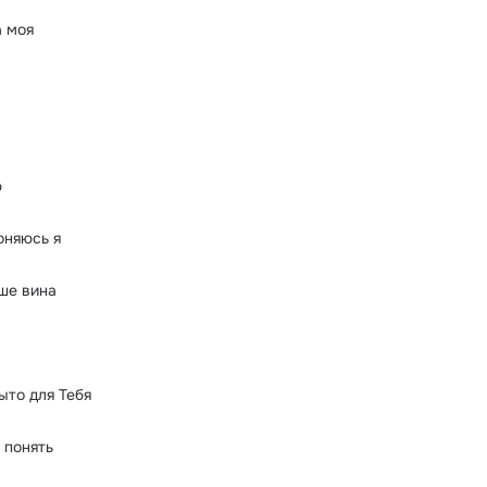
а моя
ю
оняюсь я
ше вина
ыто для Тебя
 понять