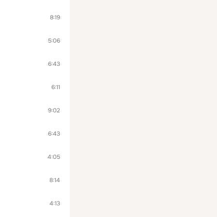
8:19
5:06
6:43
6:11
9:02
6:43
4:05
8:14
4:13