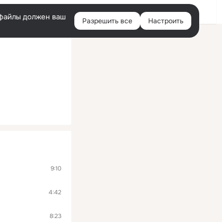
Войти
e-файлы должен ваш
Разрешить все
Настроить
Правая
колонка
9:10
4:42
8:23