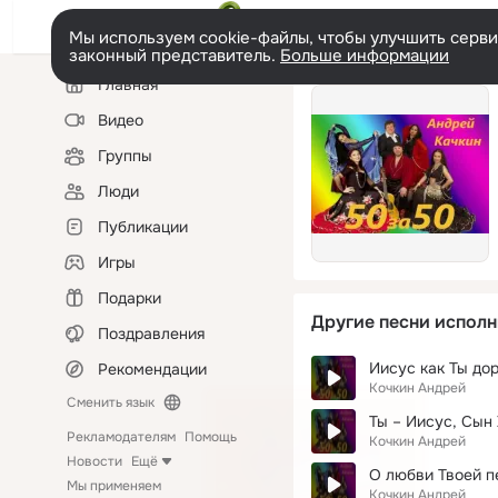
Мы используем cookie-файлы, чтобы улучшить сервис
законный представитель.
Больше информации
Левая
Главная
колонка
Видео
Группы
Люди
Публикации
Игры
Подарки
Другие песни исполн
Поздравления
Иисус как Ты дор
Рекомендации
Кочкин Андрей
Сменить язык
Ты – Иисус, Сын
Рекламодателям
Помощь
Кочкин Андрей
Новости
Ещё
О любви Твоей п
Мы применяем
Кочкин Андрей