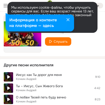
Войти
Мы используем cookie-файлы, чтобы улучшить
сервисы для вас. Если ваш возраст менее 13 лет,
настроить cookie-файлы должен ваш законный
представитель.
Больше информации
Информация о контенте
Благослови меня
Разрешить все
Настроить
на платформе — здесь
Кочкин Андрей
Слушать
Другие песни исполнителя
Иисус как Ты дорог для меня
9:10
Кочкин Андрей
Ты – Иисус, Сын Живого Бога
4:42
Кочкин Андрей
О любви Твоей петь буду вечно
8:23
Кочкин Андрей