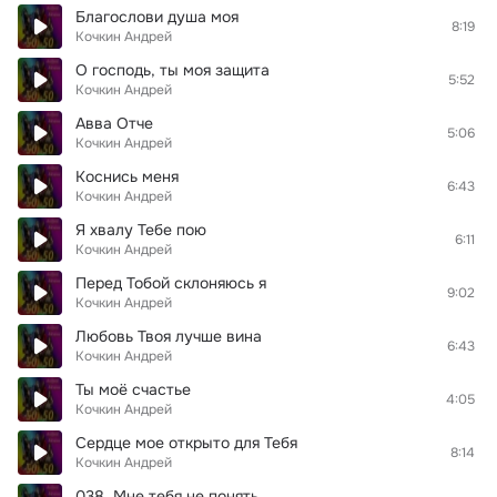
Благослови душа моя
8:19
Кочкин Андрей
О господь, ты моя защита
5:52
Кочкин Андрей
Авва Отче
5:06
Кочкин Андрей
Коснись меня
6:43
Кочкин Андрей
Я хвалу Тебе пою
6:11
Кочкин Андрей
Перед Тобой склоняюсь я
9:02
Кочкин Андрей
Любовь Твоя лучше вина
6:43
Кочкин Андрей
Ты моё счастье
4:05
Кочкин Андрей
Сердце мое открыто для Тебя
8:14
Кочкин Андрей
038. Мне тебя не понять