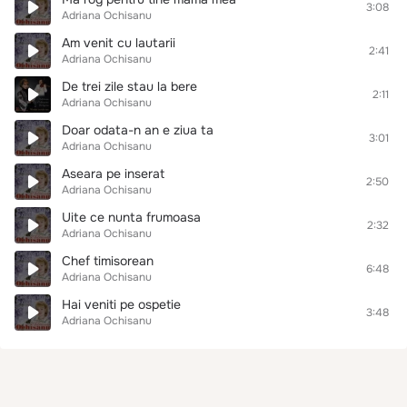
3:08
Adriana Ochisanu
Am venit cu lautarii
2:41
Adriana Ochisanu
De trei zile stau la bere
2:11
Adriana Ochisanu
Doar odata-n an e ziua ta
3:01
Adriana Ochisanu
Aseara pe inserat
2:50
Adriana Ochisanu
Uite ce nunta frumoasa
2:32
Adriana Ochisanu
Chef timisorean
6:48
Adriana Ochisanu
Hai veniti pe ospetie
3:48
Adriana Ochisanu