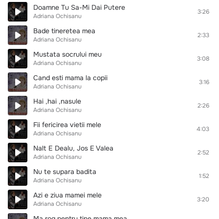
Doamne Tu Sa-Mi Dai Putere
3:26
Adriana Ochisanu
Bade tineretea mea
2:33
Adriana Ochisanu
Mustata socrului meu
3:08
Adriana Ochisanu
Cand esti mama la copii
3:16
Adriana Ochisanu
Hai ,hai ,nasule
2:26
Adriana Ochisanu
Fii fericirea vietii mele
4:03
Adriana Ochisanu
Nalt E Dealu, Jos E Valea
2:52
Adriana Ochisanu
Nu te supara badita
1:52
Adriana Ochisanu
Azi e ziua mamei mele
3:20
Adriana Ochisanu
Ma rog pentru tine mama mea