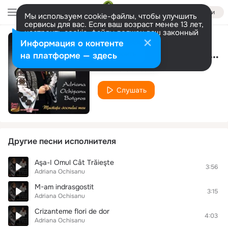
Войти
Мы используем cookie-файлы, чтобы улучшить
сервисы для вас. Если ваш возраст менее 13 лет,
настроить cookie-файлы должен ваш законный
представитель.
Больше информации
Информация о контенте
004 adriana ochisanu - doar asa vrea inima
Разрешить все
Настроить
на платформе — здесь
Adriana Ochisanu
Слушать
Другие песни исполнителя
Aşa-I Omul Cât Trăieşte
3:56
Adriana Ochisanu
M-am indrasgostit
3:15
Adriana Ochisanu
Crizanteme flori de dor
4:03
Adriana Ochisanu