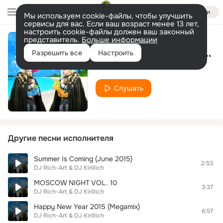
Войти
Мы используем cookie-файлы, чтобы улучшить
сервисы для вас. Если ваш возраст менее 13 лет,
настроить cookie-файлы должен ваш законный
представитель.
Больше информации
Happy New Year 2015 (Megamix E
Разрешить все
Настроить
DJ Rich-Art & DJ Kirillich
Слушать
Другие песни исполнителя
Summer Is Coming (June 2015)
2:53
DJ Rich-Art & DJ Kirillich
MOSCOW NIGHT VOL. 10
3:37
DJ Rich-Art & DJ Kirillich
Happy New Year 2015 (Megamix)
6:57
DJ Rich-Art & DJ Kirillich