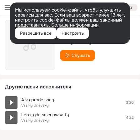
Войти
Мы используем cookie-файлы, чтобы улучшить
сервисы для вас. Если ваш возраст менее 13 лет,
настроить cookie-файлы должен ваш законный
представитель.
Больше информации
Chudesa
Разрешить все
Настроить
Vasiliy Urievsky
Слушать
Другие песни исполнителя
A v gorode sneg
3:30
Vasiliy Urievsky
Leto, gde smeyowsa ty
4:22
Vasiliy Urievsky