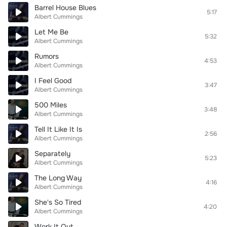
Barrel House Blues
5:17
Albert Cummings
Let Me Be
5:32
Albert Cummings
Rumors
4:53
Albert Cummings
I Feel Good
3:47
Albert Cummings
500 Miles
3:48
Albert Cummings
Tell It Like It Is
2:56
Albert Cummings
Separately
5:23
Albert Cummings
The Long Way
4:16
Albert Cummings
She's So Tired
4:20
Albert Cummings
Work It Out