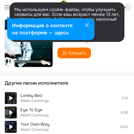
Войти
Мы используем cookie-файлы, чтобы улучшить
сервисы для вас. Если ваш возраст менее 13 лет,
настроить cookie-файлы должен ваш законный
представитель.
Больше информации
Информация о контенте
Glass House
Разрешить все
Настроить
на платформе — здесь
Albert Cummings
Слушать
Другие песни исполнителя
Lonely Bed
7:10
Albert Cummings
Eye To Eye
4:26
Albert Cummings
Your Own Way
4:02
Albert Cummings