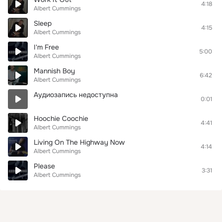
4:18
Albert Cummings
Sleep
4:15
Albert Cummings
I'm Free
5:00
Albert Cummings
Mannish Boy
6:42
Albert Cummings
Аудиозапись недоступна
0:01
Hoochie Coochie
4:41
Albert Cummings
Living On The Highway Now
4:14
Albert Cummings
Please
3:31
Albert Cummings