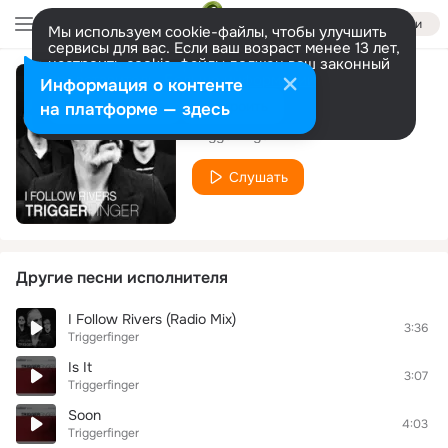
Войти
Мы используем cookie-файлы, чтобы улучшить
сервисы для вас. Если ваш возраст менее 13 лет,
настроить cookie-файлы должен ваш законный
представитель.
Больше информации
Информация о контенте
Lil' Teaser
Разрешить все
Настроить
на платформе — здесь
Triggerfinger
Слушать
Другие песни исполнителя
I Follow Rivers (Radio Mix)
3:36
Triggerfinger
Is It
3:07
Triggerfinger
Soon
4:03
Triggerfinger