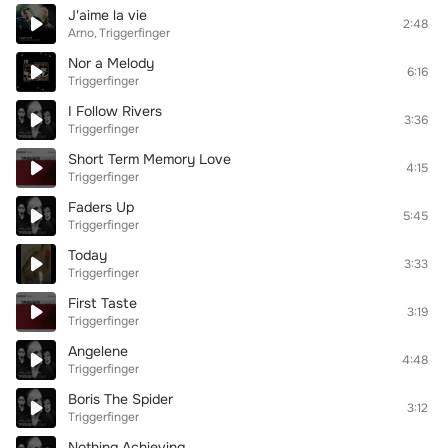
J'aime la vie
2:48
Arno
Triggerfinger
Nor a Melody
6:16
Triggerfinger
I Follow Rivers
3:36
Triggerfinger
Short Term Memory Love
4:15
Triggerfinger
Faders Up
5:45
Triggerfinger
Today
3:33
Triggerfinger
First Taste
3:19
Triggerfinger
Angelene
4:48
Triggerfinger
Boris The Spider
3:12
Triggerfinger
Nothing Achieving