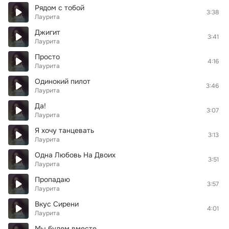
Рядом с тобой
3:38
Лаурита
Джигит
3:41
Лаурита
Просто
4:16
Лаурита
Одинокий пилот
3:46
Лаурита
Да!
3:07
Лаурита
Я хочу танцевать
3:13
Лаурита
Одна Любовь На Двоих
3:51
Лаурита
Пропадаю
3:57
Лаурита
Вкус Сирени
4:01
Лаурита
Мы будем вместе