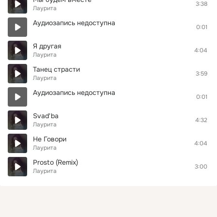
3:38
Лаурита
Аудиозапись недоступна
0:01
Я другая
4:04
Лаурита
Танец страсти
3:59
Лаурита
Аудиозапись недоступна
0:01
Svad'ba
4:32
Лаурита
Не Говори
4:04
Лаурита
Prosto (Remix)
3:00
Лаурита