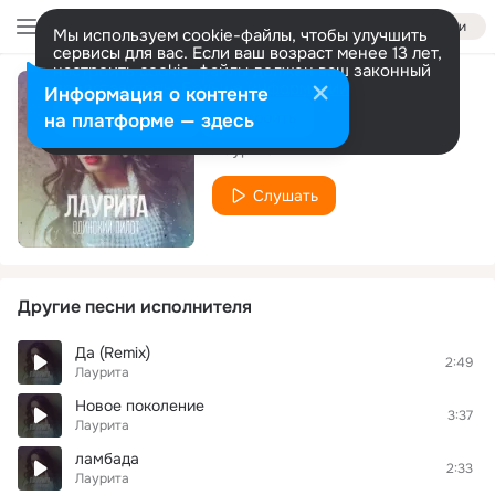
Войти
Мы используем cookie-файлы, чтобы улучшить
сервисы для вас. Если ваш возраст менее 13 лет,
настроить cookie-файлы должен ваш законный
представитель.
Больше информации
Информация о контенте
Самый-самый
Разрешить все
Настроить
на платформе — здесь
Лаурита
Слушать
Другие песни исполнителя
Да (Remix)
2:49
Лаурита
Новое поколение
3:37
Лаурита
ламбада
2:33
Лаурита