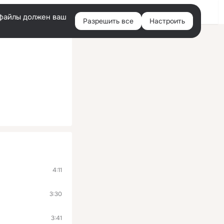
Войти
e-файлы должен ваш
Разрешить все
Настроить
Правая
колонка
4:11
3:30
3:41