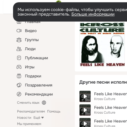
Мы используем cookie-файлы, чтобы улучшить сервис
законный представитель.
Больше информации
Левая
Главная
колонка
Видео
Группы
Люди
Публикации
Игры
Подарки
Другие песни исполн
Поздравления
Feels Like Heaven
Рекомендации
Kross Culture
Сменить язык
Feels Like Heaven
Рекламодателям
Помощь
Kross Culture
Новости
Ещё
Feels Like Heave
Мы применяем
Kross Culture