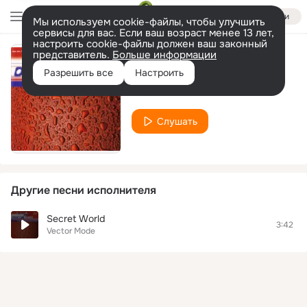
Войти
Мы используем cookie-файлы, чтобы улучшить
сервисы для вас. Если ваш возраст менее 13 лет,
настроить cookie-файлы должен ваш законный
представитель.
Больше информации
Meganomic
Разрешить все
Настроить
Vector Mode
Слушать
Другие песни исполнителя
Secret World
3:42
Vector Mode