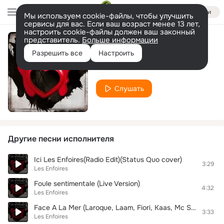
Войти
Мы используем cookie-файлы, чтобы улучшить
сервисы для вас. Если ваш возраст менее 13 лет,
настроить cookie-файлы должен ваш законный
представитель.
Больше информации
La Tendresse (Darmon, Jenifer, Maurane, Calogero)
Разрешить все
Настроить
Les Enfoires
Слушать
Другие песни исполнителя
Ici Les Enfoires(Radio Edit)(Status Quo cover)
3:29
Les Enfoires
Foule sentimentale (Live Version)
4:32
Les Enfoires
Face А La Mer (Laroque, Laam, Fiori, Kaas, Mc Solaar)
3:33
Les Enfoires