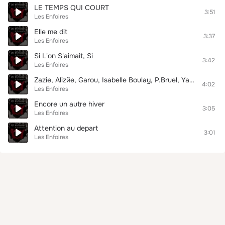
LE TEMPS QUI COURT
3:51
Les Enfoires
Elle me dit
3:37
Les Enfoires
Si L'on S'aimait, Si
3:42
Les Enfoires
Zazie, Alizйe, Garou, Isabelle Boulay, P.Bruel, Yannick Noah, Patricia Kaas, Hйlиne Sйgara
4:02
Les Enfoires
Encore un autre hiver
3:05
Les Enfoires
Attention au depart
3:01
Les Enfoires