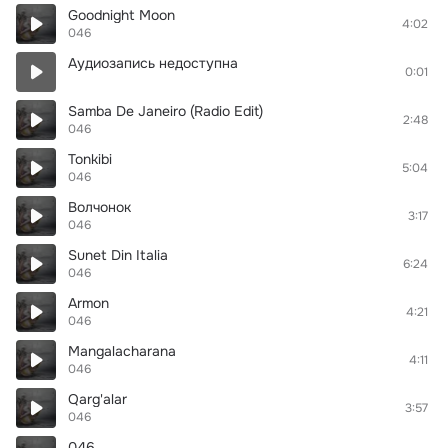
Goodnight Moon
4:02
046
Аудиозапись недоступна
0:01
Samba De Janeiro (Radio Edit)
2:48
046
Tonkibi
5:04
046
Волчонок
3:17
046
Sunet Din Italia
6:24
046
Armon
4:21
046
Mangalacharana
4:11
046
Qarg'alar
3:57
046
046