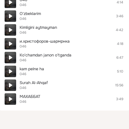
4:14
046
O'zbeklarim
3:46
046
Kimligini aytmayman
4:42
046
и.христофоров-шармрнка
4:18
046
Ko'chamdan janon o'tganda
6:47
046
kam pelne ha
5:10
046
Surah Al-Ahqaf
15:56
046
МАХАББАТ
3:49
046