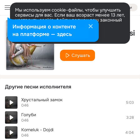
Войти
Мы используем cookie-файлы, чтобы улучшить
сервисы для вас. Если ваш возраст менее 13 лет,
настроить cookie-файлы должен ваш законный
представитель.
Больше информации
Информация о контенте
Batuta de la Tatarusi
Разрешить все
Настроить
на платформе — здесь
046
Слушать
Другие песни исполнителя
Хрустальный замок
5:03
046
Голуби
3:28
046
Korneluk - Dojdi
4:04
046