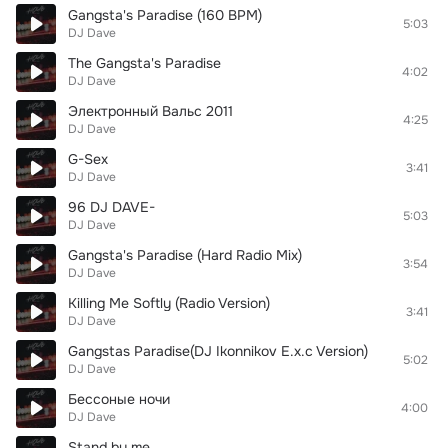
Gangsta's Paradise (160 BPM)
5:03
DJ Dave
The Gangsta's Paradise
4:02
DJ Dave
Электронный Вальс 2011
4:25
DJ Dave
G-Seх
3:41
DJ Dave
96 DJ DAVE-
5:03
DJ Dave
Gangsta's Paradise (Hard Radio Mix)
3:54
DJ Dave
Killing Me Softly (Radio Version)
3:41
DJ Dave
Gangstas Paradise(DJ Ikonnikov E.x.c Version)
5:02
DJ Dave
Бессоные ночи
4:00
DJ Dave
Stand by me