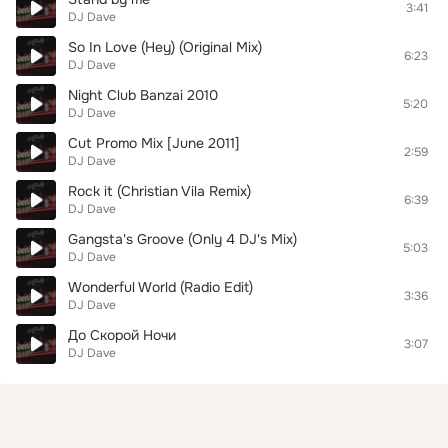
3:41
DJ Dave
So In Love (Hey) (Original Mix)
6:23
DJ Dave
Night Club Banzai 2010
5:20
DJ Dave
Cut Promo Mix [June 2011]
2:59
DJ Dave
Rock it (Christian Vila Remix)
6:39
DJ Dave
Gangsta's Groove (Only 4 DJ's Mix)
5:03
DJ Dave
Wonderful World (Radio Edit)
3:36
DJ Dave
До Скорой Ночи
3:07
DJ Dave