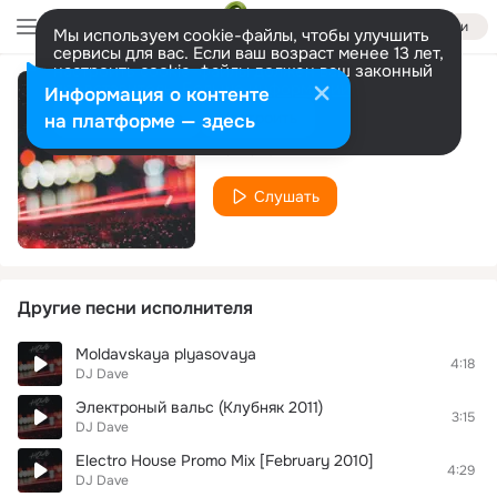
Войти
Мы используем cookie-файлы, чтобы улучшить
сервисы для вас. Если ваш возраст менее 13 лет,
настроить cookie-файлы должен ваш законный
представитель.
Больше информации
Информация о контенте
If I Could Be You
Разрешить все
Настроить
на платформе — здесь
DJ Dave
Слушать
Другие песни исполнителя
Moldavskaya plyasovaya
4:18
DJ Dave
Электроный вальс (Клубняк 2011)
3:15
DJ Dave
Electro House Promo Mix [February 2010]
4:29
DJ Dave