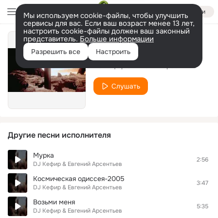
Войти
Мы используем cookie-файлы, чтобы улучшить
сервисы для вас. Если ваш возраст менее 13 лет,
настроить cookie-файлы должен ваш законный
представитель.
Больше информации
В мире животных
Разрешить все
Настроить
DJ Кефир & Евгений Арсентьев
Слушать
Другие песни исполнителя
Мурка
2:56
DJ Кефир & Евгений Арсентьев
Космическая одиссея-2005
3:47
DJ Кефир & Евгений Арсентьев
Возьми меня
5:35
DJ Кефир & Евгений Арсентьев