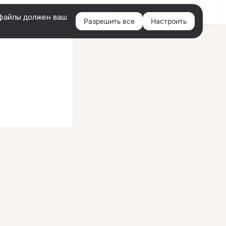
Войти
e-файлы должен ваш
Разрешить все
Настроить
Правая
колонка