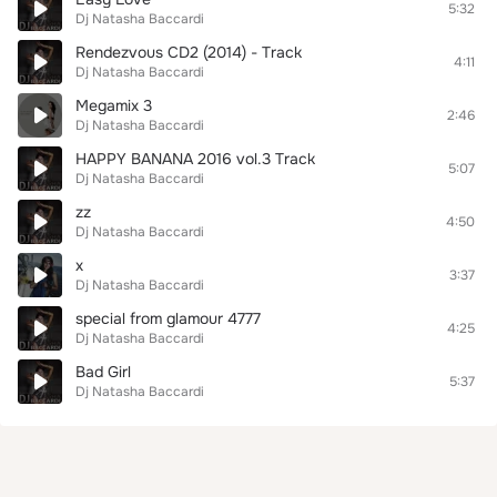
5:32
Dj Natasha Baccardi
Rendezvous CD2 (2014) - Track
4:11
Dj Natasha Baccardi
Megamix 3
2:46
Dj Natasha Baccardi
HAPPY BANANA 2016 vol.3 Track
5:07
Dj Natasha Baccardi
zz
4:50
Dj Natasha Baccardi
x
3:37
Dj Natasha Baccardi
special from glamour 4777
4:25
Dj Natasha Baccardi
Bad Girl
5:37
Dj Natasha Baccardi