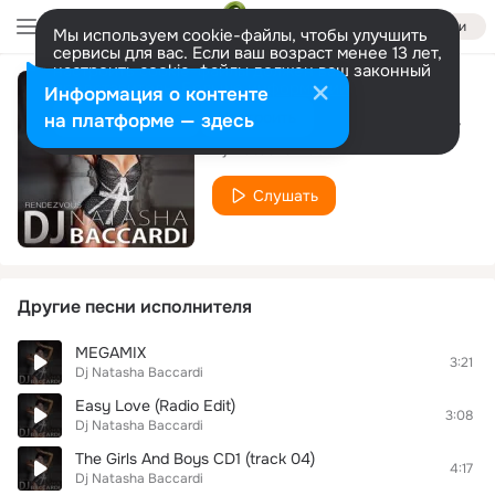
Войти
Мы используем cookie-файлы, чтобы улучшить
сервисы для вас. Если ваш возраст менее 13 лет,
настроить cookie-файлы должен ваш законный
представитель.
Больше информации
Информация о контенте
DJ NATASHA BACCARDI - MEGAMIX 5 TRACK 01
Разрешить все
Настроить
на платформе — здесь
Dj Natasha Baccardi
Слушать
Другие песни исполнителя
MEGAMIX
3:21
Dj Natasha Baccardi
Easy Love (Radio Edit)
3:08
Dj Natasha Baccardi
The Girls And Boys CD1 (track 04)
4:17
Dj Natasha Baccardi