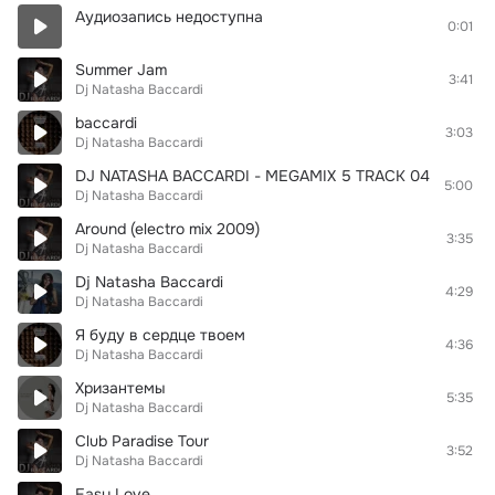
Аудиозапись недоступна
0:01
Summer Jam
3:41
Dj Natasha Baccardi
baccardi
3:03
Dj Natasha Baccardi
DJ NATASHA BACCARDI - MEGAMIX 5 TRACK 04
5:00
Dj Natasha Baccardi
Around (electro mix 2009)
3:35
Dj Natasha Baccardi
Dj Natasha Baccardi
4:29
Dj Natasha Baccardi
Я буду в сердце твоем
4:36
Dj Natasha Baccardi
Хризантемы
5:35
Dj Natasha Baccardi
Club Paradise Tour
3:52
Dj Natasha Baccardi
Easy Love