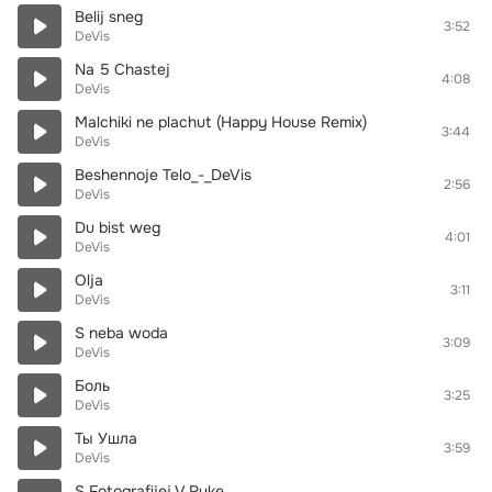
Belij sneg
3:52
DeVis
Na 5 Chastej
4:08
DeVis
Malchiki ne plachut (Happy House Remix)
3:44
DeVis
Beshennoje Telo_-_DeVis
2:56
DeVis
Du bist weg
4:01
DeVis
Olja
3:11
DeVis
S neba woda
3:09
DeVis
Боль
3:25
DeVis
Ты Ушла
3:59
DeVis
S Fotografijej V Ruke