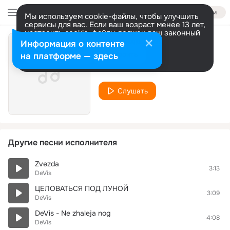
Войти
Мы используем cookie-файлы, чтобы улучшить
сервисы для вас. Если ваш возраст менее 13 лет,
настроить cookie-файлы должен ваш законный
представитель.
Больше информации
Информация о контенте
Vechno so mnoy
Разрешить все
Настроить
на платформе — здесь
DeVis
Слушать
Другие песни исполнителя
Zvezda
3:13
DeVis
ЦЕЛОВАТЬСЯ ПОД ЛУНОЙ
3:09
DeVis
DeVis - Ne zhaleja nog
4:08
DeVis