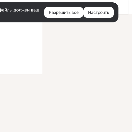
Войти
e-файлы должен ваш
Разрешить все
Настроить
Правая
колонка