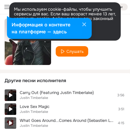
Войти
Мы используем cookie-файлы, чтобы улучшить
сервисы для вас. Если ваш возраст менее 13 лет,
настроить cookie-файлы должен ваш законный
представитель.
Больше информации
Информация о контенте
Crazy Girl
Разрешить все
Настроить
на платформе — здесь
Justin Timberlake
Слушать
Другие песни исполнителя
Carry Out (Featuring Justin Timberlake)
3:56
Justin Timberlake
Love Sex Magic
3:51
Justin Timberlake
What Goes Around...Comes Around (Sebastien Leger Remix (Radio Edit))
4:15
Justin Timberlake