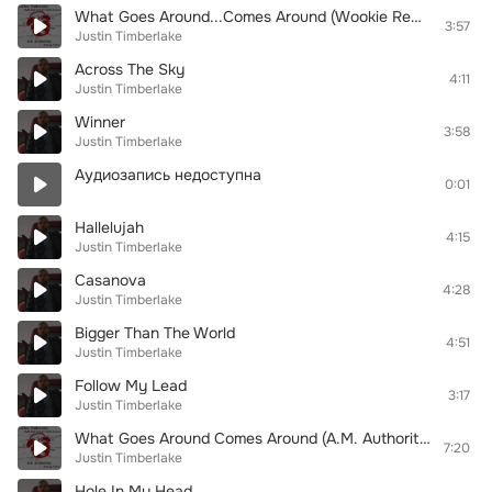
What Goes Around...Comes Around (Wookie Remix (Radio Edit))
3:57
Justin Timberlake
Across The Sky
4:11
Justin Timberlake
Winner
3:58
Justin Timberlake
Аудиозапись недоступна
0:01
Hallelujah
4:15
Justin Timberlake
Casanova
4:28
Justin Timberlake
Bigger Than The World
4:51
Justin Timberlake
Follow My Lead
3:17
Justin Timberlake
What Goes Around Comes Around (A.M. Authority Bootleg Remix)
7:20
Justin Timberlake
Hole In My Head