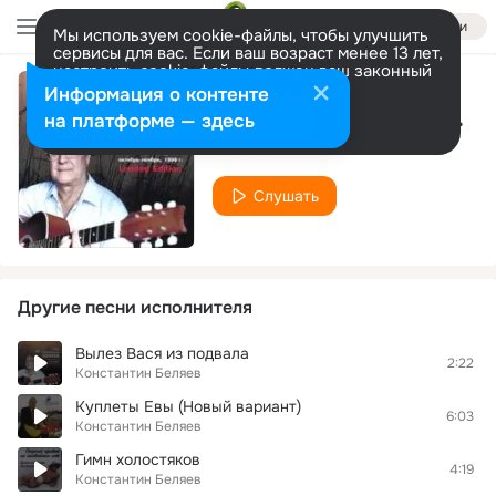
Войти
Мы используем cookie-файлы, чтобы улучшить
сервисы для вас. Если ваш возраст менее 13 лет,
настроить cookie-файлы должен ваш законный
представитель.
Больше информации
Информация о контенте
Я тебе еще пригожусь
Разрешить все
Настроить
на платформе — здесь
Константин Беляев
Слушать
Другие песни исполнителя
Вылез Вася из подвала
2:22
Константин Беляев
Куплеты Евы (Новый вариант)
6:03
Константин Беляев
Гимн холостяков
4:19
Константин Беляев