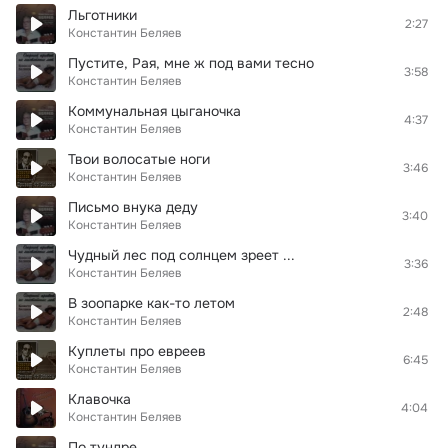
Льготники
2:27
Константин Беляев
Пустите, Рая, мне ж под вами тесно
3:58
Константин Беляев
Коммунальная цыганочка
4:37
Константин Беляев
Твои волосатые ноги
3:46
Константин Беляев
Письмо внука деду
3:40
Константин Беляев
Чудный лес под солнцем зреет ...
3:36
Константин Беляев
В зоопарке как-то летом
2:48
Константин Беляев
Куплеты про евреев
6:45
Константин Беляев
Клавочка
4:04
Константин Беляев
По тундре