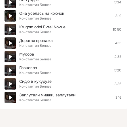
5:34
Константин Беляев
Она уселась на крючок
3:19
Константин Беляев
Krugom odni Evrei Novye
10:50
Константин Беляев
Дорогая пропажа
4:21
Константин Беляев
Мусора
2:35
Константин Беляев
Говновоз
5:20
Константин Беляев
Сидю в кукурузе
3:36
Константин Беляев
Заплутали мишки, заплутали
3:16
Константин Беляев