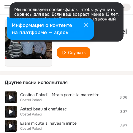
Войти
Мы используем cookie-файлы, чтобы улучшить
сервисы для вас. Если ваш возраст менее 13 лет,
настроить cookie-файлы должен ваш законный
представитель.
Больше информации
Информация о контенте
Vino, feciorasul tatei
Разрешить все
Настроить
на платформе — здесь
Costel Paladi
Слушать
Другие песни исполнителя
Costica Paladi - M-am pornit la manastire
3:06
Costel Paladi
Astazi beau si chefuiesc
3:37
Costel Paladi
Eram micuta si naveam minte
3:57
Costel Paladi