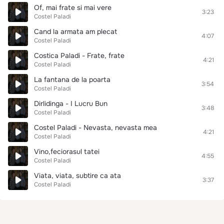
Of, mai frate si mai vere
3:23
Costel Paladi
Cand la armata am plecat
4:07
Costel Paladi
Costica Paladi - Frate, frate
4:21
Costel Paladi
La fantana de la poarta
3:54
Costel Paladi
Dirlidinga - I Lucru Bun
3:48
Costel Paladi
Costel Paladi - Nevasta, nevasta mea
4:21
Costel Paladi
Vino,feciorasul tatei
4:55
Costel Paladi
Viata, viata, subtire ca ata
3:37
Costel Paladi