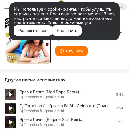
Войти
Мы используем cookie-файлы, чтобы улучшить
сервисы для вас. Если ваш возраст менее 13 лет,
настроить cookie-файлы должен ваш законный
представитель.
Больше информации
Время Лечит (Александр Ильин Remix)
Разрешить все
Настроить
Dj Tarantino ft. Крошка bi bi
Слушать
Другие песни исполнителя
Время Лечит (Mad Dope Remix)
3:43
Dj Tarantino ft. Крошка bi bi
Dj Tarantino ft. Крошка Bi-Bi - Celebrate (Сover Zhi-Vago)[2014]
4:54
Dj Tarantino ft. Крошка bi bi
Время Лечит (Eugene Star Remix
2:59
Dj Tarantino ft. Крошка bi bi