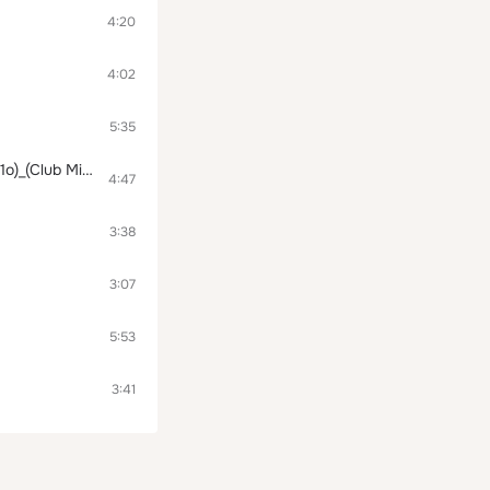
4:20
4:02
5:35
Дети хлопают в ладоши, Всем спасибо, Фен хороший_(Halloween Fear MeGa-MiX 2o1o)_(Club MiX 2010 Vol.24)
4:47
3:38
3:07
5:53
3:41