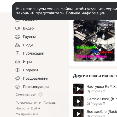
Мы используем cookie-файлы, чтобы улучшить сервис
законный представитель.
Больше информации
Левая
Главная
колонка
Видео
Группы
Люди
Публикации
Игры
Подарки
Другие песни исполн
Поздравления
Частушки ReMiX 2
Рекомендации
Dj Progresiff
Сменить язык
Cambio Dolor_(ft.
Рекламодателям
Помощь
Dj Progresiff
Новости
Ещё
Все заебло (Radi
Мы применяем
Dj Progresiff