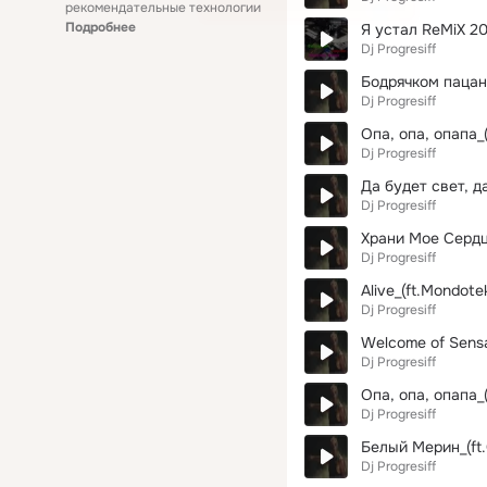
рекомендательные технологии
Подробнее
Я устал ReMiX 20
Dj Progresiff
Бодрячком пацанчи
Dj Progresiff
Опа, опа, опапа_(2
Dj Progresiff
Да будет свет, да
Dj Progresiff
Храни Мое Сердц
Dj Progresiff
Alive_(ft.Mondotek
Dj Progresiff
Welcome of Sensat
Dj Progresiff
Опа, опа, опапа_(
Dj Progresiff
Белый Мерин_(ft.
Dj Progresiff