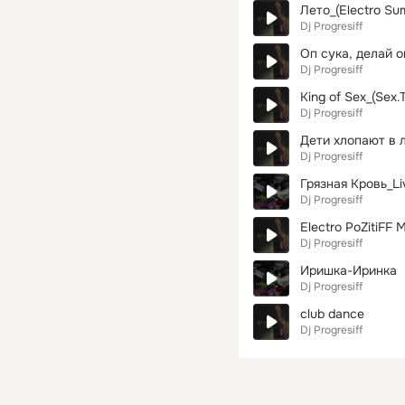
Лето_(Electro Sum
Dj Progresiff
Оп сука, делай оп
Dj Progresiff
King of Sex_(Sex.Tu
Dj Progresiff
Dj Progresiff
Грязная Кровь_Li
Dj Progresiff
Electro PoZitiFF 
Dj Progresiff
Иришка-Иринка
Dj Progresiff
club dance
Dj Progresiff