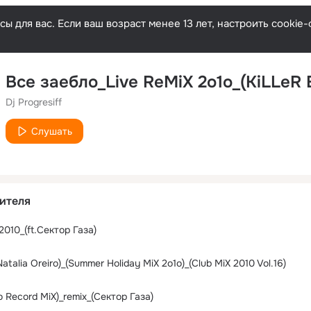
ы для вас. Если ваш возраст менее 13 лет, настроить cooki
Dj Progresiff
Слушать
ителя
010_(ft.Сектор Газа)
Natalia Oreiro)_(Summer Holiday MiX 2o1o)_(Club MiX 2010 Vol.16)
o Record MiX)_remix_(Сектор Газа)