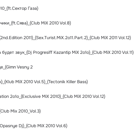
10_(ft.Сектор Газа)
ки_(ft.Сява)_(Club MiX 2010 Vol.8)
nd.Edition 2011)_(Sex.Turist.MiX.2o11.Part.2)_(Club MiX 2011 Vol.12)
 будет звук_(Dj Progresiff Kazantip MiX 2o1o)_(Club MiX 2010 Vol.11)
е_(Gimn Vesny 2
)_(Klub MiX 2010 Vol.5)_(Tectonik Killer Bass)
ion 2o1o_(Exclusive MiX 2010)_(Club MiX 2010 Vol.12)
Club Mix 2010_Vol.3)
Opasnye Dj)_(Club MiX 2010 Vol.6)