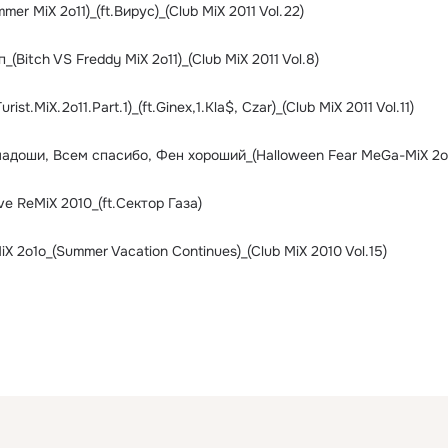
mer MiX 2o11)_(ft.Вирус)_(Club MiX 2011 Vol.22)
_(Bitch VS Freddy MiX 2o11)_(Club MiX 2011 Vol.8)
rist.MiX.2o11.Part.1)_(ft.Ginex,1.Kla$, Czar)_(Club MiX 2011 Vol.11)
ve ReMiX 2010_(ft.Сектор Газа)
MiX 2o1o_(Summer Vacation Continues)_(Club MiX 2010 Vol.15)