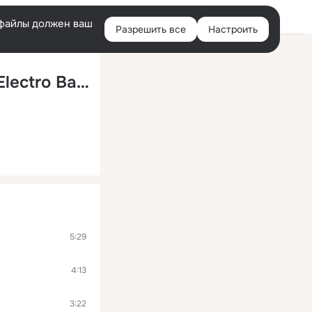
Войти
e-файлы должен ваш
Разрешить все
Настроить
Правая
колонка
Все заебло_Live ReMiX 2o1o_(KiLLeR Electro BaSS)_(ft.Сектор Газа)_(2nd version 2010)
5:29
4:13
3:22