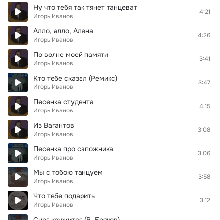
Ну что тебя так тянет танцеват
4:21
Игорь Иванов
Алло, алло, Алена
4:26
Игорь Иванов
По волне моей памяти
3:41
Игорь Иванов
Кто тебе сказал (Ремикс)
3:47
Игорь Иванов
Песенка студента
4:15
Игорь Иванов
Из Вагантов
3:08
Игорь Иванов
Песенка про сапожника
3:06
Игорь Иванов
Мы с тобою танцуем
3:58
Игорь Иванов
Что тебе подарить
3:12
Игорь Иванов
Снег кружится (В. Бояков)