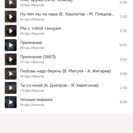
4:06
Игорь Иванов
Ну чем мы не пара (Е. Крылатов - М. Пляцковский)
3:55
Игорь Иванов
Мы с тобой танцуем
3:30
Игорь Иванов
Признание
5:00
Игорь Иванов
Признание (1987))
3:54
Игорь Иванов
Любовь надо беречь (В. Мигуля - А. Жигарев)
3:06
Игорь Иванов
Ты со мной (А. Днепров - В. Харитонов)
2:59
Игорь Иванов
Ночные миражи
5:08
Игорь Иванов