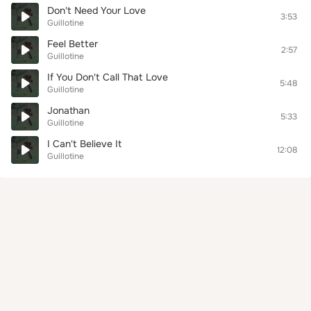
Don't Need Your Love
3:53
Guillotine
Feel Better
2:57
Guillotine
If You Don't Call That Love
5:48
Guillotine
Jonathan
5:33
Guillotine
I Can't Believe It
12:08
Guillotine