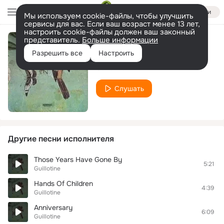
Войти
Мы используем cookie-файлы, чтобы улучшить
сервисы для вас. Если ваш возраст менее 13 лет,
настроить cookie-файлы должен ваш законный
представитель.
Больше информации
Crow Bait
Разрешить все
Настроить
Guillotine
Слушать
Другие песни исполнителя
Those Years Have Gone By
5:21
Guillotine
Hands Of Children
4:39
Guillotine
Anniversary
6:09
Guillotine