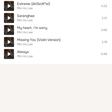
Extreme (АНЅєЖ®еІ)
3:23
Min Ho Lee
Saranghae
2:12
Min Ho Lee
My heart, I'm sorry
3:55
Min Ho Lee
Missing You (Violin Version)
2:19
Min Ho Lee
Always
3:49
Min Ho Lee