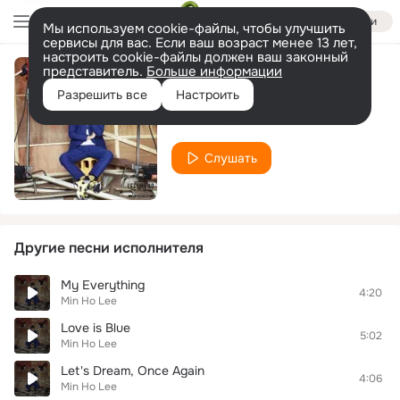
Войти
Мы используем cookie-файлы, чтобы улучшить
сервисы для вас. Если ваш возраст менее 13 лет,
настроить cookie-файлы должен ваш законный
представитель.
Больше информации
Goodbye My Love
Разрешить все
Настроить
Min Ho Lee
Слушать
Другие песни исполнителя
My Everything
4:20
Min Ho Lee
Love is Blue
5:02
Min Ho Lee
Let's Dream, Once Again
4:06
Min Ho Lee