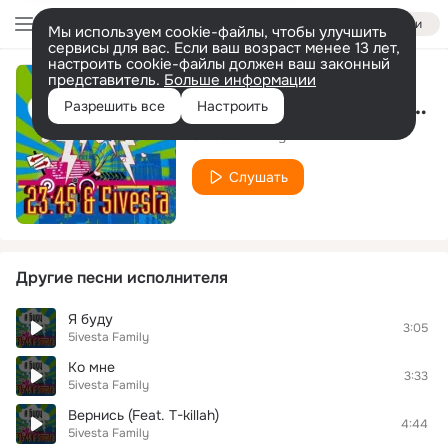
Войти
Мы используем cookie-файлы, чтобы улучшить
сервисы для вас. Если ваш возраст менее 13 лет,
настроить cookie-файлы должен ваш законный
представитель.
Больше информации
Вернись (Radio Edit) (Feat. T-killah)
Разрешить все
Настроить
5ivesta Family
Слушать
Другие песни исполнителя
Я буду
3:05
5ivesta Family
Ко мне
3:33
5ivesta Family
Вернись (Feat. T-killah)
4:44
5ivesta Family