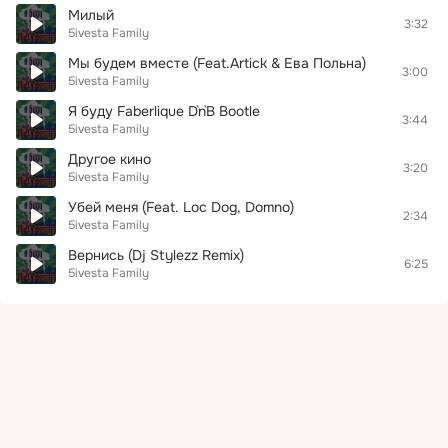
Милый
3:32
5ivesta Family
Мы будем вместе (Feat.Artiсk & Ева Польна)
3:00
5ivesta Family
Я буду Faberlique D`n`B Bootle
3:44
5ivesta Family
Другое кино
3:20
5ivesta Family
Убей меня (Feat. Loc Dog, Domno)
2:34
5ivesta Family
Вернись (Dj Stylezz Remix)
6:25
5ivesta Family