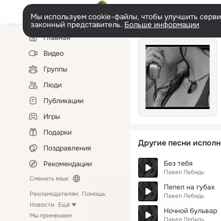
Мы используем cookie-файлы, чтобы улучшить сервис
законный представитель.
Больше информации
Левая
Главная
колонка
Видео
Группы
Люди
Публикации
Игры
Подарки
Другие песни исполн
Поздравления
Без тебя
Рекомендации
Павел Лебидь
Сменить язык
Пепел на губах
Рекламодателям
Помощь
Павел Лебидь
Новости
Ещё
Ночной бульвар
Мы применяем
Павел Лебидь