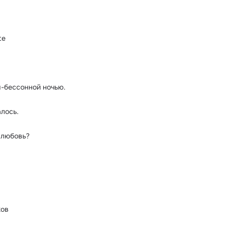
te
ы-бессонной ночью.
алось.
 любовь?
хов