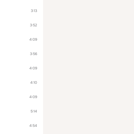
3:13
3:52
4:09
3:56
4:09
4:10
4:09
5:14
4:54