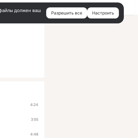
Войти
e-файлы должен ваш
Разрешить все
Настроить
Правая
колонка
4:24
3:55
4:48