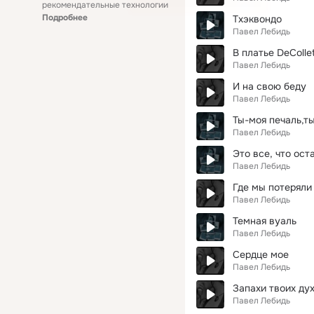
рекомендательные технологии
Подробнее
Тхэквондо
Павел Лебидь
В платье DeColle
Павел Лебидь
И на свою беду
Павел Лебидь
Ты-моя печаль,т
Павел Лебидь
Это все, что ост
Павел Лебидь
Где мы потеряли
Павел Лебидь
Темная вуаль
Павел Лебидь
Сердце мое
Павел Лебидь
Запахи твоих ду
Павел Лебидь