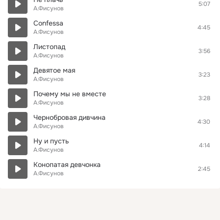
5:07
А.Фисунов
Confessa
4:45
А.Фисунов
Листопад
3:56
А.Фисунов
Девятое мая
3:23
А.Фисунов
Почему мы не вместе
3:28
А.Фисунов
Чернобровая дивчина
4:30
А.Фисунов
Ну и пусть
4:14
А.Фисунов
Конопатая девчонка
2:45
А.Фисунов