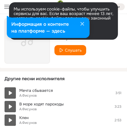
Войти
Мы используем cookie-файлы, чтобы улучшить
сервисы для вас. Если ваш возраст менее 13 лет,
настроить cookie-файлы должен ваш законный
представитель.
Больше информации
Информация о контенте
Свет в окне
Разрешить все
Настроить
на платформе — здесь
А.Фисунов
Слушать
Другие песни исполнителя
Мечта сбывается
3:51
А.Фисунов
В море ходят пароходы
3:23
А.Фисунов
Клен
2:53
А.Фисунов