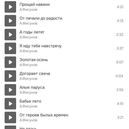
Прощай навеки
4:21
А.Фисунов
От печали до радости
4:13
А.Фисунов
А годы летят
2:32
А.Фисунов
Я иду тебе навстречу
3:37
А.Фисунов
Золотая осень
5:07
А.Фисунов
Догорает свеча
4:04
А.Фисунов
Алые паруса
3:55
А.Фисунов
Бабье лето
4:51
А.Фисунов
От героев былых времен
3:21
А.Фисунов
Не плачь