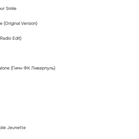
ur Smile
 (Original Version)
Radio Edit)
k alone (Гимн ФК Ливерпуль)
oile Jeunette