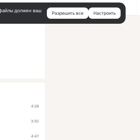
Войти
e-файлы должен ваш
Разрешить все
Настроить
Правая
колонка
4:28
3:30
4:47