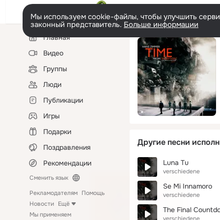
Мы используем cookie-файлы, чтобы улучшить сервис
законный представитель.
Больше информации
Левая
Главная
колонка
Видео
Группы
Люди
Публикации
Игры
Подарки
Другие песни исполн
Поздравления
Luna Tu
Рекомендации
verschiedene
Сменить язык
Se Mi Innamoro
Рекламодателям
Помощь
verschiedene
Новости
Ещё
The Final Count
Мы применяем
verschiedene