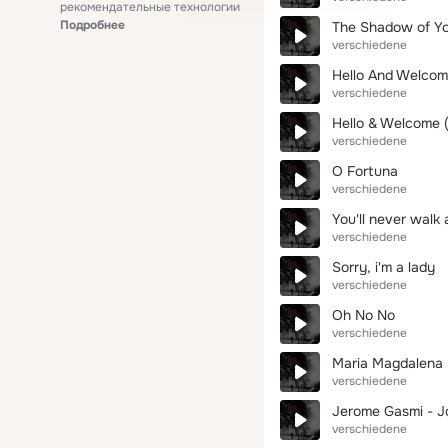
рекомендательные технологии
Подробнее
The Shadow of Yo
verschiedene
Hello And Welcome
verschiedene
Hello & Welcome (
verschiedene
O Fortuna
verschiedene
You'll never wal
verschiedene
Sorry, i'm a lady
verschiedene
Oh No No
verschiedene
Maria Magdalena
verschiedene
Jerome Gasmi - J
verschiedene