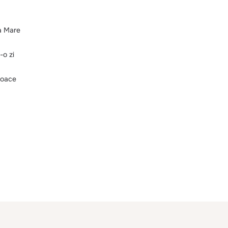
a Mare
-o zi
roace