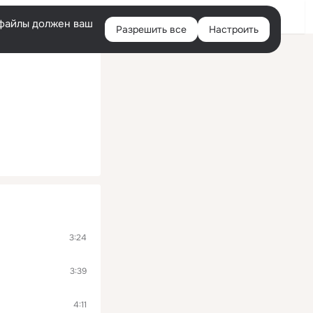
Войти
e-файлы должен ваш
Разрешить все
Настроить
Правая
колонка
3:24
3:39
4:11