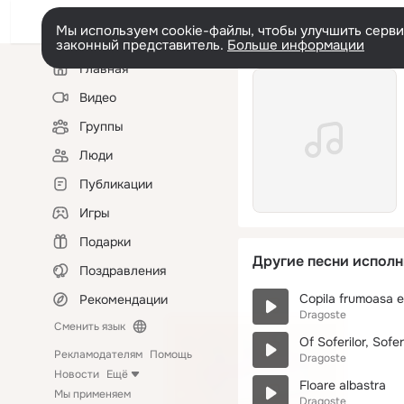
Мы используем cookie-файлы, чтобы улучшить сервис
законный представитель.
Больше информации
Левая
Главная
колонка
Видео
Группы
Люди
Публикации
Игры
Подарки
Другие песни исполн
Поздравления
Copila frumoasa e
Рекомендации
Dragoste
Сменить язык
Of Soferilor, Sofer
Рекламодателям
Помощь
Dragoste
Новости
Ещё
Floare albastra
Мы применяем
Dragoste