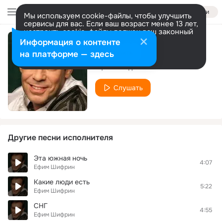
Войти
Мы используем cookie-файлы, чтобы улучшить
сервисы для вас. Если ваш возраст менее 13 лет,
настроить cookie-файлы должен ваш законный
представитель.
Больше информации
Информация о контенте
Только воду
Разрешить все
Настроить
на платформе — здесь
Ефим Шифрин
Слушать
Другие песни исполнителя
Эта южная ночь
4:07
Ефим Шифрин
Какие люди есть
5:22
Ефим Шифрин
СНГ
4:55
Ефим Шифрин