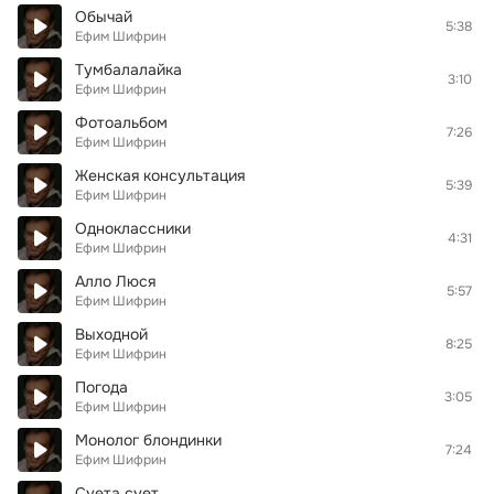
Обычай
5:38
Ефим Шифрин
Тумбалалайка
3:10
Ефим Шифрин
Фотоальбом
7:26
Ефим Шифрин
Женская консультация
5:39
Ефим Шифрин
Одноклассники
4:31
Ефим Шифрин
Алло Люся
5:57
Ефим Шифрин
Выходной
8:25
Ефим Шифрин
Погода
3:05
Ефим Шифрин
Монолог блондинки
7:24
Ефим Шифрин
Суета сует