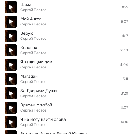
Шиза
3:55
Сергей Пестов
Мой Ангел
5:07
Сергей Пестов
Верую
4:17
Сергей Пестов
Колонна
2:40
Сергей Пестов
Я защищаю дом
4:04
Сергей Пестов
Магадан
5:11
Сергей Пестов
За Дверями Души
3:29
Сергей Пестов
Вдвоем с тобой
4:07
Сергей Пестов
Я не могу найти слова
4:36
Сергей Пестов
Вот и все (дуэт с Еленой Юника)