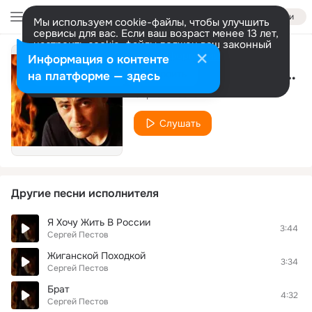
Войти
Мы используем cookie-файлы, чтобы улучшить
сервисы для вас. Если ваш возраст менее 13 лет,
настроить cookie-файлы должен ваш законный
представитель.
Больше информации
Информация о контенте
Вся моя жизнь – это взлёт
Разрешить все
Настроить
на платформе — здесь
Сергей Пестов
Слушать
Другие песни исполнителя
Я Хочу Жить В России
3:44
Сергей Пестов
Жиганской Походкой
3:34
Сергей Пестов
Брат
4:32
Сергей Пестов