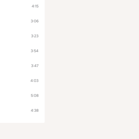
4:15
3:06
3:23
3:54
3:47
4:03
5:08
4:38