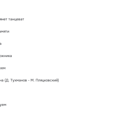
тянет танцеват
амяти
а
пожника
уем
ена (Д. Тухманов - М. Пляцковский)
цуем