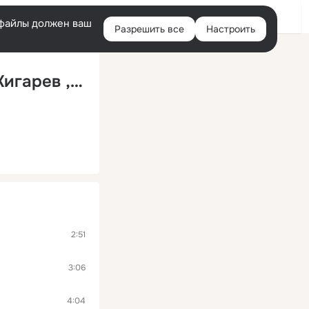
Войти
e-файлы должен ваш
Разрешить все
Настроить
Правая
колонка
Ты читаешь на ходу (И. Крутой - А. Жигарев ,С. Алиханов)
2:51
3:06
4:04