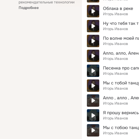
рекомендательные технологии
Подробнее
Облака в реке
Игорь Иванов
Ну что тебя так 
Игорь Иванов
По волне моей п
Игорь Иванов
Алло, алло, Ален
Игорь Иванов
Песенка про са
Игорь Иванов
Мы с тобой танц
Игорь Иванов
Алло , алло , Ал
Игорь Иванов
Я прошу вернись
Игорь Иванов
Мы с тобою тан
Игорь Иванов