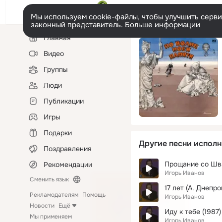
Мы используем cookie-файлы, чтобы улучшить сервис
законный представитель.
Больше информации
Левая
Главная
колонка
Видео
Группы
Люди
Публикации
Игры
Подарки
Другие песни исполн
Поздравления
Прощание со Шва
Рекомендации
Игорь Иванов
Сменить язык
17 лет (А. Днепро
Рекламодателям
Помощь
Игорь Иванов
Новости
Ещё
Иду к тебе (1987)
Мы применяем
Игорь Иванов