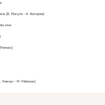
а
чь (В. Мигуля - А. Жигарев)
обо мне
)
(Ремикс)
. Ривчун - М. Рябинин)