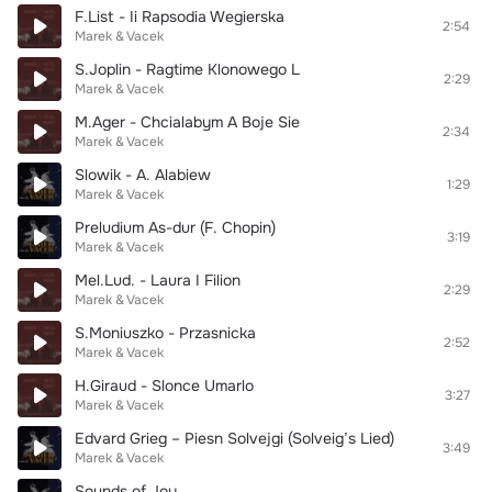
F.List - Ii Rapsodia Wegierska
2:54
Marek & Vacek
S.Joplin - Ragtime Klonowego L
2:29
Marek & Vacek
M.Ager - Chcialabym A Boje Sie
2:34
Marek & Vacek
Slowik - A. Alabiew
1:29
Marek & Vacek
Preludium As-dur (F. Chopin)
3:19
Marek & Vacek
Mel.Lud. - Laura I Filion
2:29
Marek & Vacek
S.Moniuszko - Przasnicka
2:52
Marek & Vacek
H.Giraud - Slonce Umarlo
3:27
Marek & Vacek
Edvard Grieg – Piesn Solvejgi (Solveig’s Lied)
3:49
Marek & Vacek
Sounds of Joy