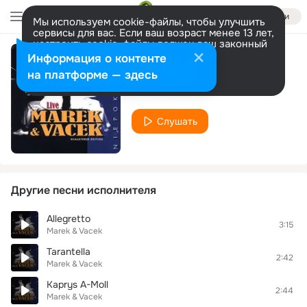
Войти
Мы используем cookie-файлы, чтобы улучшить
сервисы для вас. Если ваш возраст менее 13 лет,
настроить cookie-файлы должен ваш законный
представитель.
Больше информации
Информация о контенте
Melodia dla Zuzi
Разрешить все
Настроить
на платформе — здесь
Marek & Vacek
Слушать
Другие песни исполнителя
Allegretto
3:15
Marek & Vacek
Tarantella
2:42
Marek & Vacek
Kaprys A-Moll
2:44
Marek & Vacek