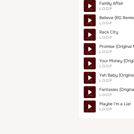
Family Affair
L.O.O.P
Believe (RG Remix
L.O.O.P
Rack City
L.O.O.P
Promise (Original 
L.O.O.P
Your Money (Origi
L.O.O.P
Yah Baby (Original
L.O.O.P
Fantasies (Origina
L.O.O.P
Maybe I'm a Liar
L.O.O.P