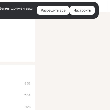
Войти
e-файлы должен ваш
Разрешить все
Настроить
Правая
колонка
6:32
7:04
5:26