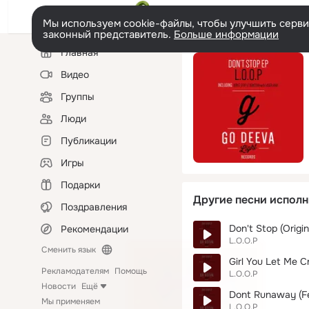
Мы используем cookie-файлы, чтобы улучшить сервис
законный представитель.
Больше информации
Левая
Главная
колонка
Видео
Группы
Люди
Публикации
Игры
Подарки
Другие песни исполн
Поздравления
Don't Stop (Origin
Рекомендации
L.O.O.P
Сменить язык
Girl You Let Me C
Рекламодателям
Помощь
L.O.O.P
Новости
Ещё
Dont Runaway (Fe
Мы применяем
L.O.O.P