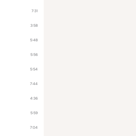
7:31
3:58
5:48
5:56
5:54
7:44
4:36
5:59
7:04