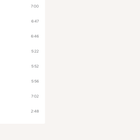
7:00
6:47
6:46
5:22
5:52
5:56
7:02
2:48