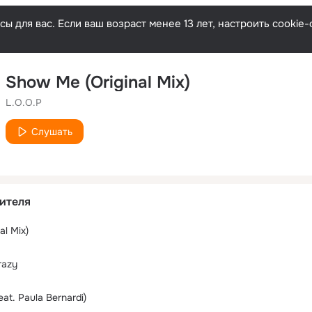
ы для вас. Если ваш возраст менее 13 лет, настроить cooki
Show Me (Original Mix)
L.O.O.P
Слушать
ителя
al Mix)
razy
at. Paula Bernardi)