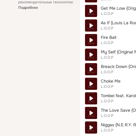
рекомендательные технологии
Подробнее
Get Me Low (Origi
L.O.O.P
As If (Louis La R
L.O.O.P
Fire Ball
L.O.O.P
My Self (Original 
L.O.O.P
Breack Down (Orig
L.O.O.P
Choke Me
L.O.O.P
Tombei feat. Karol
L.O.O.P
The Love Save (Or
L.O.O.P
Niggas (N.E.R.Y. 
L.O.O.P