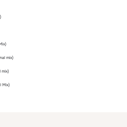
)
Mix)
nal mix)
 mix)
l Mix)