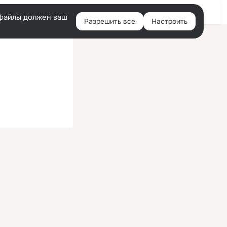
Войти
e-файлы должен ваш
Разрешить все
Настроить
Правая
колонка