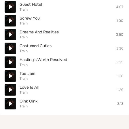
Guest Hotel
4:07
Train
Screw You
1:00
Train
Dreams And Realities
3:50
Train
Costumed Cuties
3:36
Train
Hasting's Worth Resolved
3:35
Train
Toe Jam
1:28
Train
Love Is All
1:29
Train
Oink Oink
3:13
Train