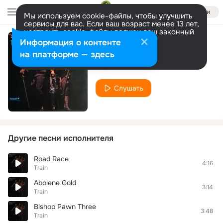
Войти
Мы используем cookie-файлы, чтобы улучшить
сервисы для вас. Если ваш возраст менее 13 лет,
настроить cookie-файлы должен ваш законный
представитель.
Больше информации
Информация о контенте
Lilly White
Разрешить все
Настроить
на платформе — здесь
Train
Слушать
Другие песни исполнителя
Road Race
4:16
Train
Abolene Gold
3:14
Train
Bishop Pawn Three
3:48
Train