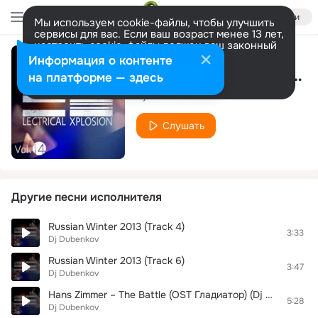
Войти
Мы используем cookie-файлы, чтобы улучшить
сервисы для вас. Если ваш возраст менее 13 лет,
настроить cookie-файлы должен ваш законный
представитель.
Больше информации
Информация о контенте
Russian Winter 2013 (Track 7)
Разрешить все
Настроить
на платформе — здесь
Dj Dubenkov
Слушать
Другие песни исполнителя
Russian Winter 2013 (Track 4)
3:33
Dj Dubenkov
Russian Winter 2013 (Track 6)
3:47
Dj Dubenkov
Hans Zimmer – The Battle (OST Гладиатор) (Dj Dubenkov Mush Up remix
5:28
Dj Dubenkov