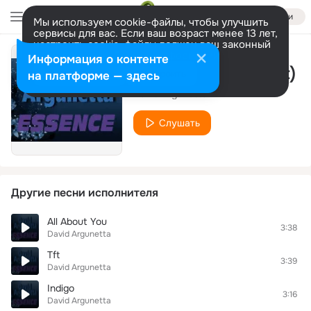
Войти
Мы используем cookie-файлы, чтобы улучшить
сервисы для вас. Если ваш возраст менее 13 лет,
настроить cookie-файлы должен ваш законный
представитель.
Больше информации
Информация о контенте
Essence (Radio Edit)
Разрешить все
Настроить
на платформе — здесь
David Argunetta
Слушать
Другие песни исполнителя
All About You
3:38
David Argunetta
Tft
3:39
David Argunetta
Indigo
3:16
David Argunetta