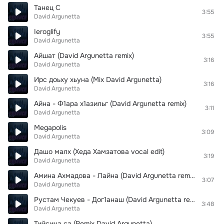
Танец C
3:55
David Argunetta
Ieroglify
3:55
David Argunetta
Айшат (David Argunetta remix)
3:16
David Argunetta
Ирс доьху хьуна (Mix David Argunetta)
3:16
David Argunetta
Айна - Ф1ара х1азильг (David Argunetta remix)
3:11
David Argunetta
Megapolis
3:09
David Argunetta
Дашо малх (Хеда Хамзатова vocal edit)
3:19
David Argunetta
Амина Ахмадова - Лайна (David Argunetta remix)
3:07
David Argunetta
Рустам Чекуев - Дог1анаш (David Argunetta remix)
3:48
David Argunetta
Тийсина са (Remix David Argunetta)