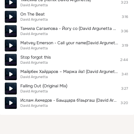
3:23
David Argunetta
On The Beat
3:16
David Argunetta
Тамила Сагаипова - Йогу со (David Argunetta remix)
3:36
David Argunetta
Matvey Emerson - Call your name(David Argunetta remix)
3:19
David Argunetta
Stop forgot this
2:44
David Argunetta
Майрбек Хайдаров – Маржа йа1 (David Argunetta remix)
3:41
David Argunetta
Falling Out (Original Mix)
3:27
David Argunetta
Ислам Ахмедов - Баьццара б1аьргаш (David Argunetta remix)
3:20
David Argunetta