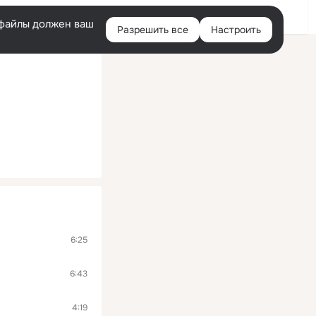
Войти
e-файлы должен ваш
Разрешить все
Настроить
Правая
колонка
6:25
6:43
4:19