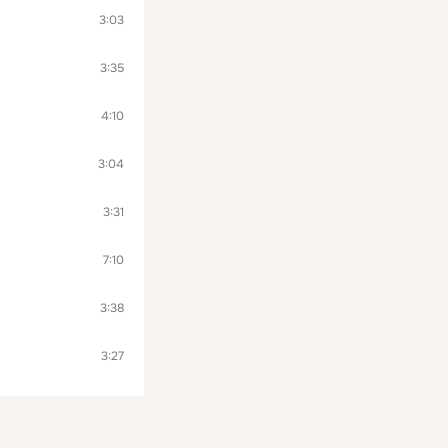
3:03
3:35
4:10
3:04
3:31
7:10
3:38
3:27