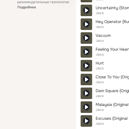
рекомендательные технологии
Подробнее
Uncertainty (Ston
Jaco
Hey Operator (Ru
Jaco
Vacuum
Jaco
Feeling Your Hear
Jaco
Hurt
Jaco
Close To You (Ori
Jaco
Dam Square (Origi
Jaco
Malaysia (Original
Jaco
Excuses (Original 
Jaco