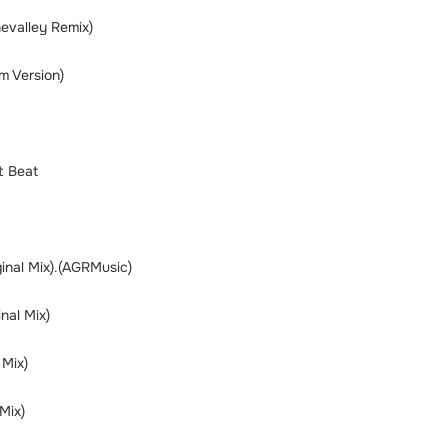
evalley Remix)
m Version)
t Beat
ginal Mix).(AGRMusic)
nal Mix)
 Mix)
Mix)