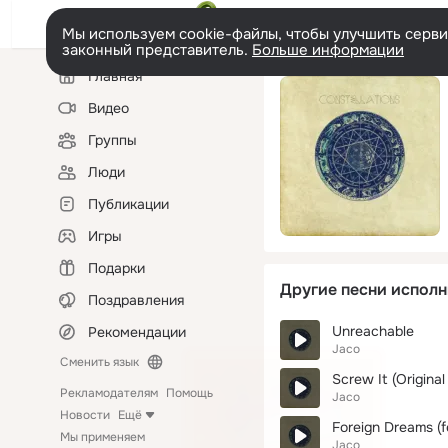
Мы используем cookie-файлы, чтобы улучшить сервис
законный представитель.
Больше информации
Левая
Главная
колонка
Видео
Группы
Люди
Публикации
Игры
Подарки
Другие песни исполн
Поздравления
Unreachable
Рекомендации
Jaco
Сменить язык
Screw It (Original
Рекламодателям
Помощь
Jaco
Новости
Ещё
Foreign Dreams (f
Мы применяем
Jaco