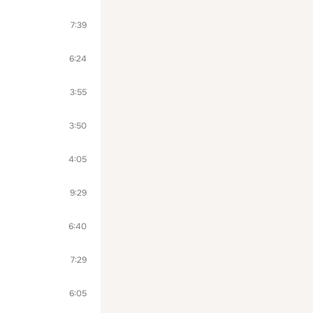
7:39
6:24
3:55
3:50
4:05
9:29
6:40
7:29
6:05