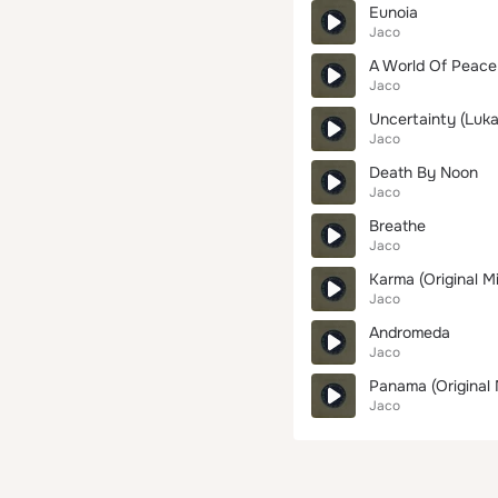
Eunoia
Jaco
A World Of Peace 
Jaco
Uncertainty (Luka
Jaco
Death By Noon
Jaco
Breathe
Jaco
Karma (Original Mi
Jaco
Andromeda
Jaco
Panama (Original 
Jaco