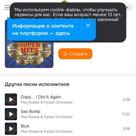
Войти
Мы используем cookie-файлы, чтобы улучшить
сервисы для вас. Если ваш возраст менее 13 лет,
настроить cookie-файлы должен ваш законный
представитель.
Больше информации
Информация о контенте
Around The World
Разрешить все
Настроить
на платформе — здесь
Max Raabe & Palast Orchester
Слушать
Другие песни исполнителя
Oops... I Did It Again
3:38
Max Raabe & Palast Orchester
Sex Bomb
3:02
Max Raabe & Palast Orchester
Blue
3:56
Max Raabe & Palast Orchester