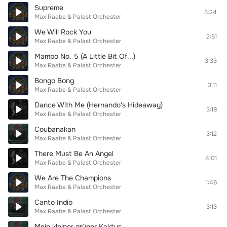
Supreme
3:24
Max Raabe & Palast Orchester
We Will Rock You
2:51
Max Raabe & Palast Orchester
Mambo No. 5 (A Little Bit Of...)
3:33
Max Raabe & Palast Orchester
Bongo Bong
3:11
Max Raabe & Palast Orchester
Dance With Me (Hernando's Hideaway)
3:18
Max Raabe & Palast Orchester
Coubanakan
3:12
Max Raabe & Palast Orchester
There Must Be An Angel
4:01
Max Raabe & Palast Orchester
We Are The Champions
1:46
Max Raabe & Palast Orchester
Canto Indio
3:13
Max Raabe & Palast Orchester
Mein kleiner grüner Kaktus