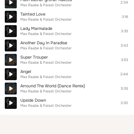
2:34
Max Raabe & Palast Orchester
Tainted Love
3:16
Max Raabe & Palast Orchester
Lady Marmalade
3:35
Max Raabe & Palast Orchester
Another Day In Paradise
3:43
Max Raabe & Palast Orchester
Super Trouper
3:53
Max Raabe & Palast Orchester
Angel
3:44
Max Raabe & Palast Orchester
Arround The World (Dance Remix)
5:35
Max Raabe & Palast Orchester
Upside Down
3:30
Max Raabe & Palast Orchester