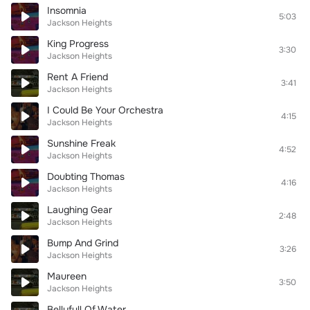
Insomnia
5:03
Jackson Heights
King Progress
3:30
Jackson Heights
Rent A Friend
3:41
Jackson Heights
I Could Be Your Orchestra
4:15
Jackson Heights
Sunshine Freak
4:52
Jackson Heights
Doubting Thomas
4:16
Jackson Heights
Laughing Gear
2:48
Jackson Heights
Bump And Grind
3:26
Jackson Heights
Maureen
3:50
Jackson Heights
Bellyfull Of Water