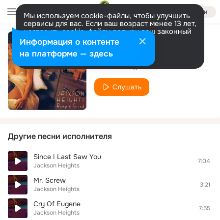
Войти
Мы используем cookie-файлы, чтобы улучшить
сервисы для вас. Если ваш возраст менее 13 лет,
настроить cookie-файлы должен ваш законный
представитель.
Больше информации
Информация о контенте
Long Necked Lady
Разрешить все
Настроить
на платформе — здесь
Jackson Heights
Слушать
Другие песни исполнителя
Since I Last Saw You
7:04
Jackson Heights
Mr. Screw
3:21
Jackson Heights
Cry Of Eugene
7:55
Jackson Heights