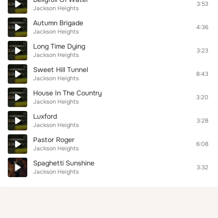
3:53
Jackson Heights
Autumn Brigade
4:36
Jackson Heights
Long Time Dying
3:23
Jackson Heights
Sweet Hill Tunnel
8:43
Jackson Heights
House In The Country
3:20
Jackson Heights
Luxford
3:28
Jackson Heights
Pastor Roger
6:08
Jackson Heights
Spaghetti Sunshine
3:32
Jackson Heights