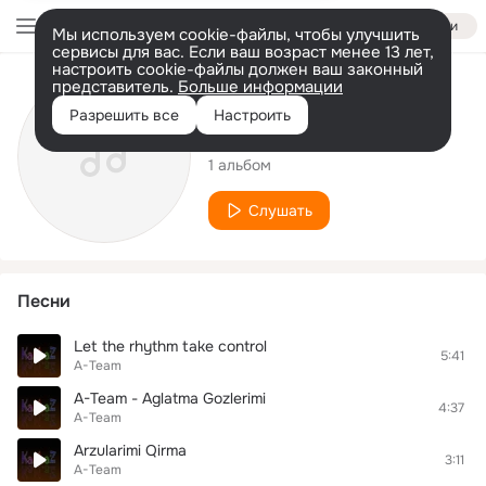
Войти
Мы используем cookie-файлы, чтобы улучшить
сервисы для вас. Если ваш возраст менее 13 лет,
настроить cookie-файлы должен ваш законный
представитель.
Больше информации
Исполнитель
Разрешить все
Настроить
A-Team
1 альбом
Слушать
Песни
Let the rhythm take control
5:41
A-Team
A-Team - Aglatma Gozlerimi
4:37
A-Team
Arzularimi Qirma
3:11
A-Team