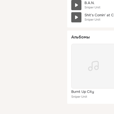
B.A.N.
Sniper Unit
Shit's Comin' at C
Sniper Unit
Альбомы
Burnt Up City
Sniper Unit