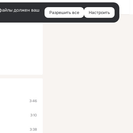
Помощь
Войти
й
e-файлы должен ваш
Разрешить все
Настроить
Правая
колонка
3:46
3:10
3:38