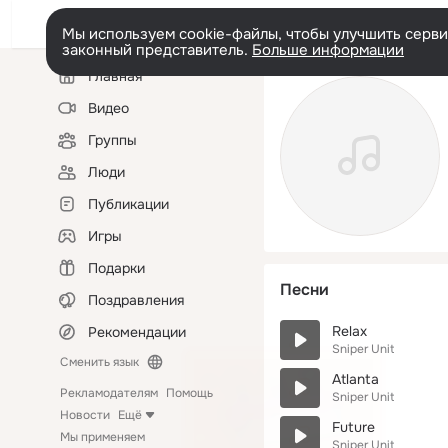
Мы используем cookie-файлы, чтобы улучшить сервис
законный представитель.
Больше информации
Левая
Главная
колонка
Видео
Группы
Люди
Публикации
Игры
Подарки
Песни
Поздравления
Relax
Рекомендации
Sniper Unit
Сменить язык
Atlanta
Рекламодателям
Помощь
Sniper Unit
Новости
Ещё
Future
Мы применяем
Sniper Unit