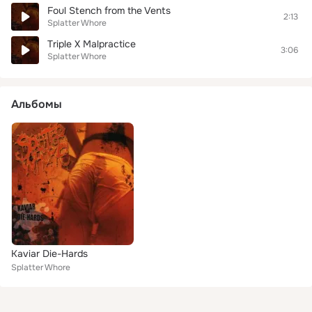
Foul Stench from the Vents
2:13
Splatter Whore
Triple X Malpractice
3:06
Splatter Whore
Альбомы
Kaviar Die-Hards
Splatter Whore