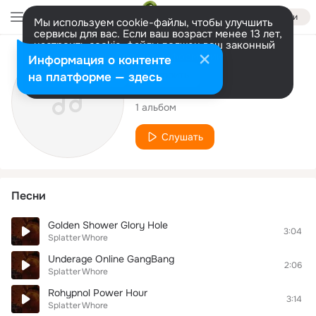
Войти
Мы используем cookie-файлы, чтобы улучшить
сервисы для вас. Если ваш возраст менее 13 лет,
настроить cookie-файлы должен ваш законный
представитель.
Больше информации
Исполнитель
Информация о контенте
Разрешить все
Настроить
на платформе — здесь
Splatter Whore
1 альбом
Слушать
Песни
Golden Shower Glory Hole
3:04
Splatter Whore
Underage Online GangBang
2:06
Splatter Whore
Rohypnol Power Hour
3:14
Splatter Whore