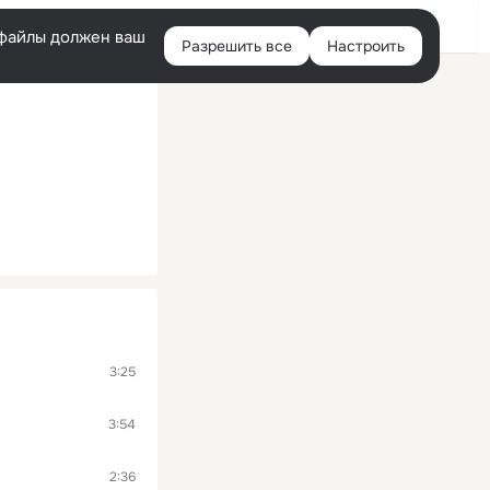
Помощь
Войти
й
e-файлы должен ваш
Разрешить все
Настроить
Правая
колонка
3:25
3:54
2:36