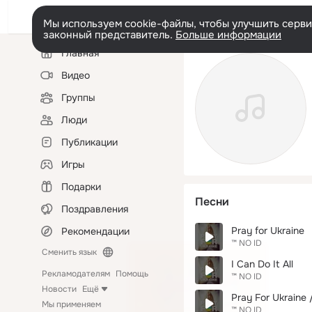
Мы используем cookie-файлы, чтобы улучшить сервис
законный представитель.
Больше информации
Левая
Главная
колонка
Видео
Группы
Люди
Публикации
Игры
Подарки
Песни
Поздравления
Pray for Ukraine
Рекомендации
™ NO ID
Сменить язык
I Can Do It All
Рекламодателям
Помощь
™ NO ID
Новости
Ещё
Pray For Ukraine
Мы применяем
™ NO ID