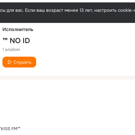
Русски
ы для вас. Если ваш возраст менее 13 лет, настроить cooki
Исполнитель
™ NO ID
1 альбом
Слушать
 /KISS FM™