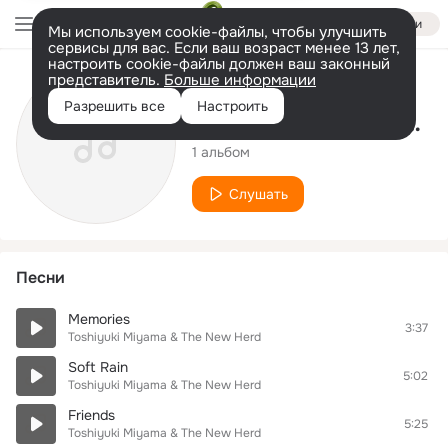
Войти
Мы используем cookie-файлы, чтобы улучшить
сервисы для вас. Если ваш возраст менее 13 лет,
настроить cookie-файлы должен ваш законный
представитель.
Больше информации
Исполнитель
Разрешить все
Настроить
Toshiyuki Miyama & The New Herd
1 альбом
Слушать
Песни
Memories
3:37
Toshiyuki Miyama & The New Herd
Soft Rain
5:02
Toshiyuki Miyama & The New Herd
Friends
5:25
Toshiyuki Miyama & The New Herd