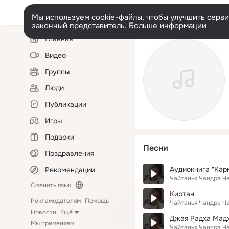
Мы используем cookie-файлы, чтобы улучшить сервис
законный представитель.
Больше информации
Левая
Главная
колонка
Видео
Группы
Люди
Публикации
Игры
Подарки
Песни
Поздравления
Аудиокнига "Кар
Рекомендации
Чайтанья Чандра Ч
Сменить язык
Киртан
Рекламодателям
Помощь
Чайтанья Чандра Ч
Новости
Ещё
Джая Радха Мад
Мы применяем
Чайтанья Чандра Ч