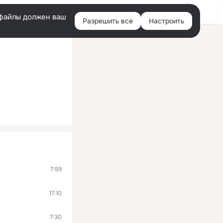
Помощь
Войти
й
e-файлы должен ваш
Разрешить все
Настроить
Правая
колонка
7:59
17:10
7:30