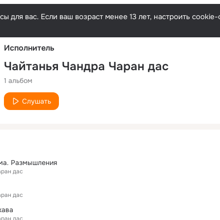
Русски
ы для вас. Если ваш возраст менее 13 лет, настроить cooki
Исполнитель
Чайтанья Чандра Чаран дас
1 альбом
Слушать
ма. Размышления
аран дас
аран дас
хава
аран дас